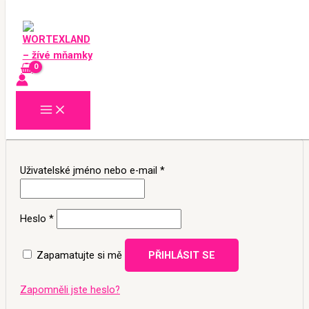
Přeskočit
Povinné
Povinné
Povinné
Povinné
na
obsah
Můj účet
Přihlášení
Uživatelské jméno nebo e-mail
*
Heslo
*
Zapamatujte si mě
PŘIHLÁSIT SE
Zapomněli jste heslo?