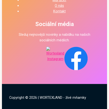
Můj účet
O nás
Kontakt
Sociální média
Sleduj nejnovější novinky a nabídku na našich
sociálních médiích.
Copyright © 2026 | WORTEXLAND - žívé mňamky