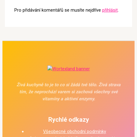
Pro přidávání komentářů se musíte nejdříve
přihlásit
.
Živá kuchyně to je to co si žádá tvé tělo. Živá strava
tím, že neprochází varem si zachová všechny své
vitamíny a aktivní enzymy.
Rychlé odkazy
Všeobecné obchodní podmínky