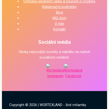
Ochrana osobních údajů a poučení o cookies
Reklamační podmínky
Blog
Můj účet
O nás
Kontakt
Sociální média
Sleduj nejnovější novinky a nabídku na našich
sociálních médiích.
Copyright © 2026 | WORTEXLAND - žívé mňamky